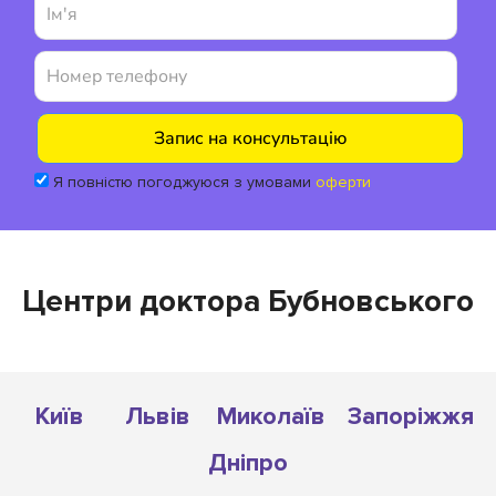
Я повністю погоджуюся з умовами
оферти
Центри доктора Бубновського
Київ
Львів
Миколаїв
Запоріжжя
Дніпро