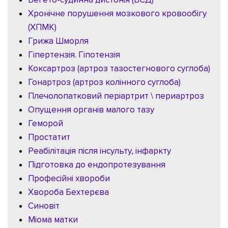
Хронічне порушення мозкового кровообігу
(ХПМК)
Грижа Шморля
Гіпертензія. Гіпотензія
Коксартроз (артроз тазостегнового суглоба)
Гонартроз (артроз колінного суглоба)
Плечолопатковий періартрит \ периартроз
Опущення органів малого тазу
Геморой
Простатит
Реабілітація після інсульту, інфаркту
Підготовка до ендопротезування
Професійні хвороби
Хвороба Бехтерєва
Синовіт
Міома матки