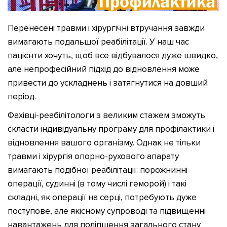
Перенесені травми і хірургічні втручання завжди
вимагають подальшої реабілітації. У наш час
пацієнти хочуть, щоб все відбувалося дуже швидко,
але непрофесійний підхід до відновлення може
привести до ускладнень і затягнутися на довший
період.
Фахівці-реабілітологи з великим стажем зможуть
скласти індивідуальну програму для профілактики і
відновлення вашого організму. Однак не тільки
травми і хірургія опорно-рухового апарату
вимагають подібної реабілітації: порожнинні
операції, судинні (в тому числі геморой) і такі
складні, як операції на серці, потребують дуже
поступове, але якісному супроводі та підвищенні
навантажень для поліпшення загального стану