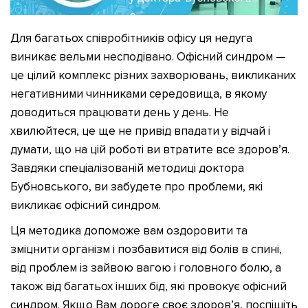
Для багатьох співробітників офісу ця недуга
виникає вельми несподівано. Офісний синдром —
це цілий комплекс різних захворювань, викликаних
негативними чинниками середовища, в якому
доводиться працювати день у день. Не
хвилюйтеся, це ще не привід впадати у відчай і
думати, що на цій роботі ви втратите все здоров’я.
Завдяки спеціалізованій методиці доктора
Бубновського, ви забудете про проблеми, які
викликає офісний синдром.
Ця методика допоможе вам оздоровити та
зміцнити організм і позбавитися від болів в спині,
від проблем із зайвою вагою і головного болю, а
також від багатьох інших бід, які провокує офісний
синдром. Якщо Вам дороге своє здоров’я, поспішіть