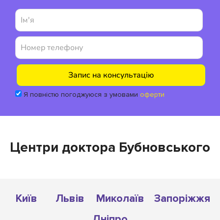
Я повністю погоджуюся з умовами
оферти
Центри доктора Бубновського
Київ
Львів
Миколаїв
Запоріжжя
Дніпро