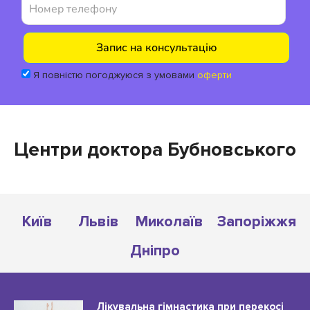
Я повністю погоджуюся з умовами
оферти
Центри доктора Бубновського
Київ
Львів
Миколаїв
Запоріжжя
Дніпро
Лікувальна гімнастика при перекосі